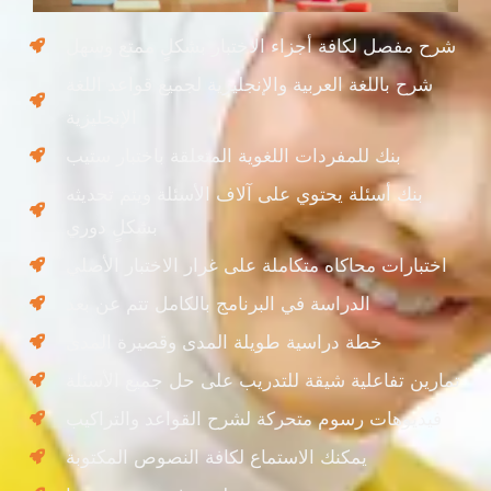
شرح مفصل لكافة أجزاء الاختبار بشكلٍ ممتع وسهل
شرح باللغة العربية والإنجليزية لجميع قواعد اللغة
الإنجليزية
بنك للمفردات اللغوية المتعلقة باختبار ستيب
بنك أسئلة يحتوي على آلاف الأسئلة ويتم تحديثه
بشكلٍ دوري
اختبارات محاكاه متكاملة على غرار الاختبار الأصلي
الدراسة في البرنامج بالكامل تتم عن بعد
خطة دراسية طويلة المدى وقصيرة المدى
تمارين تفاعلية شيقة للتدريب على حل جميع الأسئلة
فيديوهات رسوم متحركة لشرح القواعد والتراكيب
يمكنك الاستماع لكافة النصوص المكتوبة