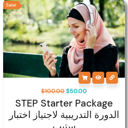
Sale!
price
price
was:
is:
$100.00.
$50.00.
$
100.00
$
50.00
STEP Starter Package
الدورة التدريبية لاجتياز اختبار
ستيب