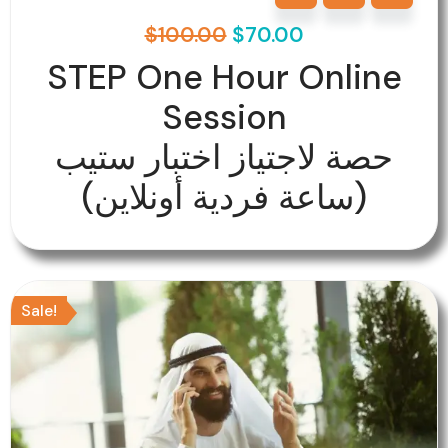
$
100.00
$
70.00
STEP One Hour Online
Session
حصة لاجتياز اختبار ستيب
(ساعة فردية أونلاين)
Original
Current
Sale!
price
price
was:
is:
$150.00.
$75.00.