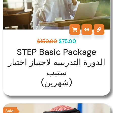
$
150.00
$
75.00
STEP Basic Package
الدورة التدريبية لاجتياز اختبار
ستيب
(شهرين)
Original
Current
Sale!
price
price