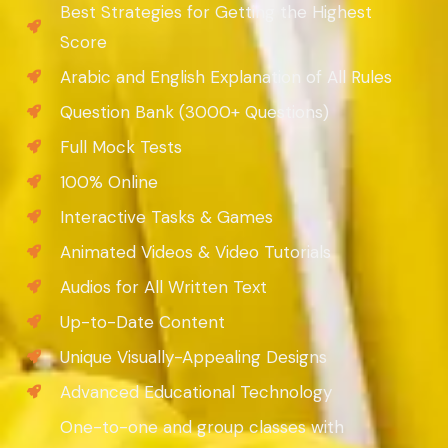
Best Strategies for Getting the Highest
Score
Arabic and English Explanation of All Rules
Question Bank (3000+ Questions)
Full Mock Tests
100% Online
Interactive Tasks & Games
Animated Videos & Video Tutorials
Audios for All Written Text
Up-to-Date Content
Unique Visually-Appealing Designs
Advanced Educational Technology
One-to-one and group classes with