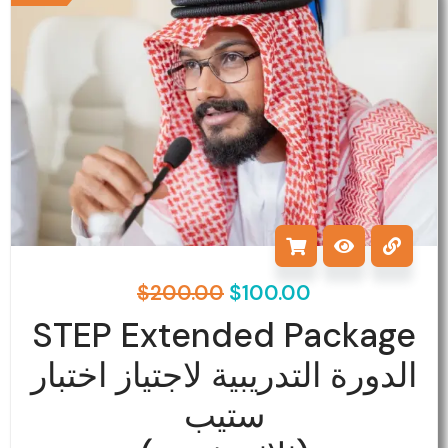
was:
is:
$200.00.
$100.00.
$
200.00
$
100.00
STEP Extended Package
الدورة التدريبية لاجتياز اختبار
ستيب