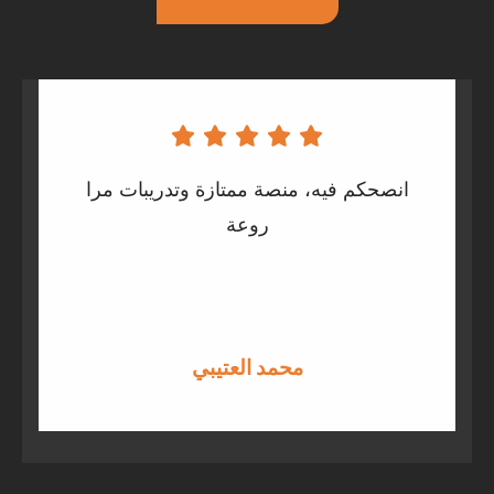
 أغلب
انصحكم فيه، منصة ممتازة وتدريبات مرا
زية وما
روعة
تبار،
الحمدلله بعد الدورة اختبرت واخذت 85
محمد العتيبي