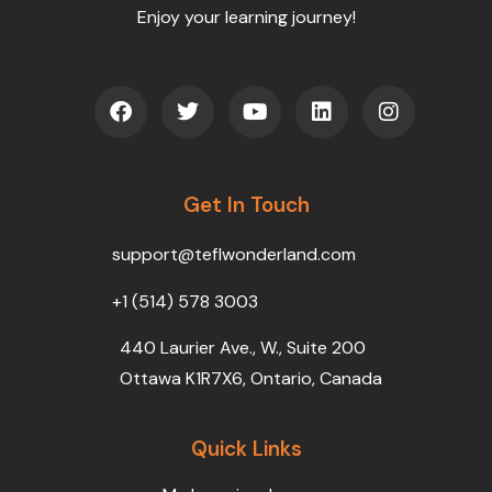
Enjoy your learning journey!
F
T
Y
L
I
a
w
o
i
n
c
i
u
n
s
e
t
t
k
t
b
t
u
e
a
o
Get In Touch
e
b
d
g
o
r
e
i
r
k
n
a
support@teflwonderland.com
m
+1 (514) 578 3003
440 Laurier Ave., W., Suite 200
Ottawa K1R7X6, Ontario, Canada
Quick Links